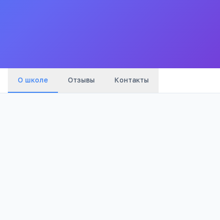
Ст.зеленчукской"
Все
школы
города
О школе
Отзывы
Контакты
Бюджетный
1 141
Тип
Просмотров
Полезно родителям
РЕКЛАМА
школьников