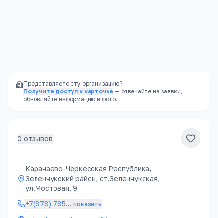
финансовых проблем владельца
Доступность
—
школы есть в каждом
районе, часто в шаговой доступности
Представляете эту организацию?
Получите доступ к карточке
— отвечайте на заявки,
обновляйте информацию и фото.
0
отзывов
Карачаево-Черкесская Республика,
Зеленчукский район, ст.Зеленчукская,
ул.Мостовая, 9
+7(878) 785
…
показать