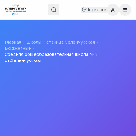
Черкесск
Главная
›
Школы
›
станица Зеленчукская
›
Бюджетные
›
Средняя общеобразовательная школа № 3
ст.Зеленчукской
Средняя
общеобразовательная
школа № 3 ст.Зеленчукской
Муниципальное Казенное Общеобразовательное
Учреждение "средняя Общеобразовательная Школа №3