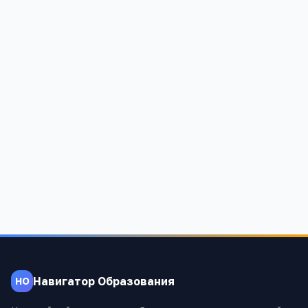
Основная общеобразовательная школа № 1
ст.Исправной
Карачаево-Черкесская Республика, Зеленчукский район,
ст.Исправная, ул.Казачья, 66
1 383
Навигатор Образования
НО