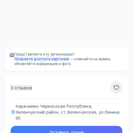
финансовых проблем владельца
Доступность
—
школы есть в каждом
районе, часто в шаговой доступности
Представляете эту организацию?
Получите доступ к карточке
— отвечайте на заявки,
обновляйте информацию и фото.
0
отзывов
Карачаево-Черкесская Республика,
Зеленчукский район, ст.Зеленчукская, ул.Ленина,
95
Оставить отзыв