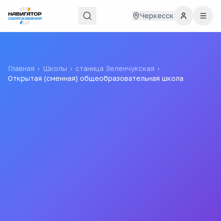
Черкесск
Главная
›
Школы
›
станица Зеленчукская
›
Открытая (сменная) общеобразовательная школа
Открытая (сменная)
общеобразовательная
школа
Все
школы
города