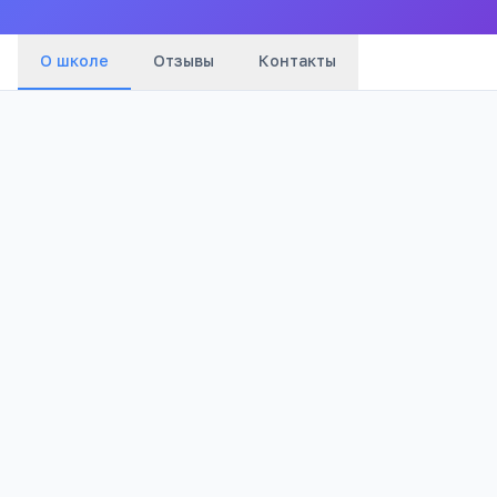
О школе
Отзывы
Контакты
979
Просмотров
Полезно родителям
РЕКЛАМА
школьников
Телефона меньше, а оценки лучше
Бесплатный 5-дневный онлайн-марафон