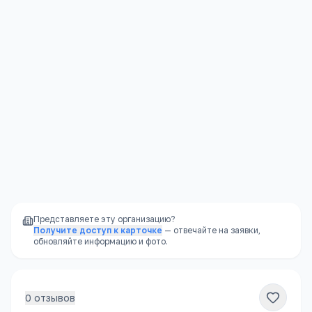
Я согласен(а) на обработку моих персональных данных и
публикацию отзыва после модерации в соответствии с
Политикой конфиденциальности
.
Отправить
Представляете эту организацию?
Получите доступ к карточке
— отвечайте на заявки,
обновляйте информацию и фото.
0
отзывов