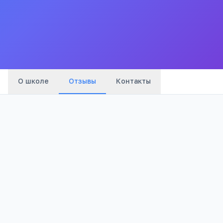
Ст.зеленчукской"
Все
школы
города
О школе
Отзывы
Контакты
Оценка: