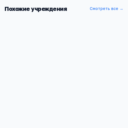
Похожие учреждения
Смотреть все →
СОШ №2 ст.Зеленчукской
Карачаево-Черкесская Респ, Зеленчукская ст-ца, Калинина
ул, 190а
1 171