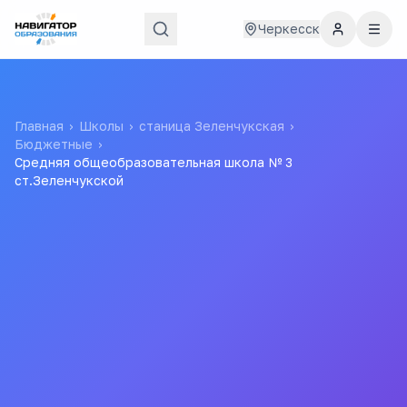
Черкесск
Главная
›
Школы
›
станица Зеленчукская
›
Бюджетные
›
Средняя общеобразовательная школа № 3
ст.Зеленчукской
Средняя
общеобразовательная
школа № 3 ст.Зеленчукской
Муниципальное Казенное Общеобразовательное
Учреждение "средняя Общеобразовательная Школа №3