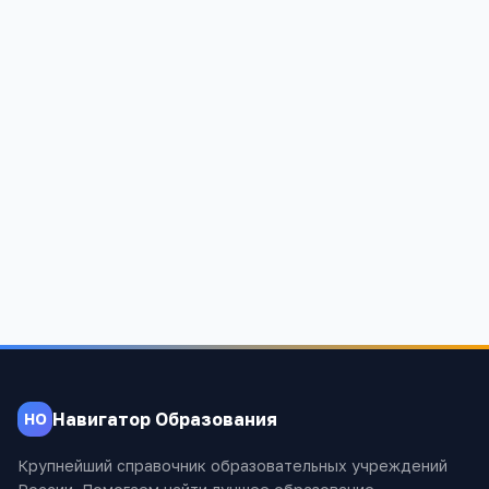
Основная общеобразовательная школа № 1
ст.Исправной
Карачаево-Черкесская Республика, Зеленчукский район,
ст.Исправная, ул.Казачья, 66
1 383
Навигатор Образования
НО
Крупнейший справочник образовательных учреждений