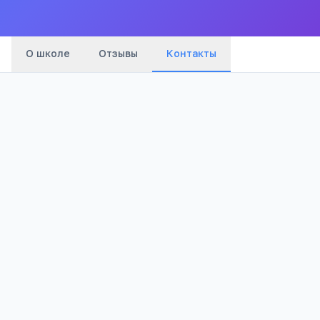
О школе
Отзывы
Контакты
Адрес:
Карачаево-Черкесская Республика,
Зеленчукский район, ст.Зеленчукская,
ул.Калинина, 115