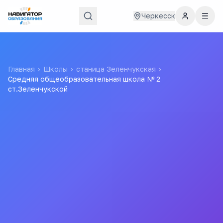
Черкесск
Главная
›
Школы
›
станица Зеленчукская
›
Средняя общеобразовательная школа № 2
ст.Зеленчукской
Средняя
общеобразовательная
школа № 2 ст.Зеленчукской
Все
школы
города