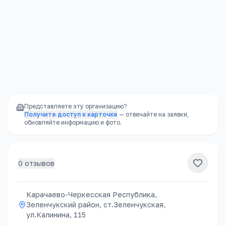
Карачаево-Черкесская Республика, Зеленчукский район, ст.Зеленчукская, ул.Калинина, 115
Открыть в Яндекс.Картах →
Представляете эту организацию?
Получите доступ к карточке
— отвечайте на заявки,
обновляйте информацию и фото.
0
отзывов
Карачаево-Черкесская Республика,
Зеленчукский район, ст.Зеленчукская,
ул.Калинина, 115