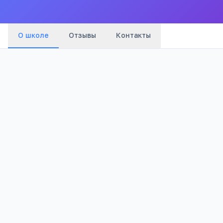
О школе
Отзывы
Контакты
Бюджетный
1 078
Тип
Просмотров
Полезно родителям
РЕКЛАМА
школьников
Телефона меньше, а оценки лучше
Бесплатный 5-дневный онлайн-марафон