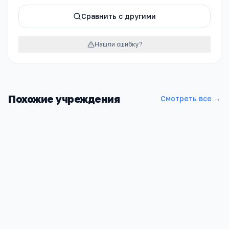
Сравнить с другими
Нашли ошибку?
Похожие учреждения
Смотреть все →
СОШ пос. Мара - Аягъы
Карачаево-Черкесская Респ, Карачаевск г, Калинина, 2, -
1
1 299