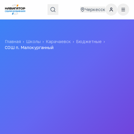
Черкесск
Главная
›
Школы
›
Карачаевск
›
Бюджетные
›
СОШ п. Малокурганный
СОШ п. Малокурганный
Муниципальное Казенное Образовательное Учреждение
Карачаевского Городского Округа "средняя
Общеобразовательная Школа П.малокурганный Имени
М.с.остроухова"
Все
школы
города