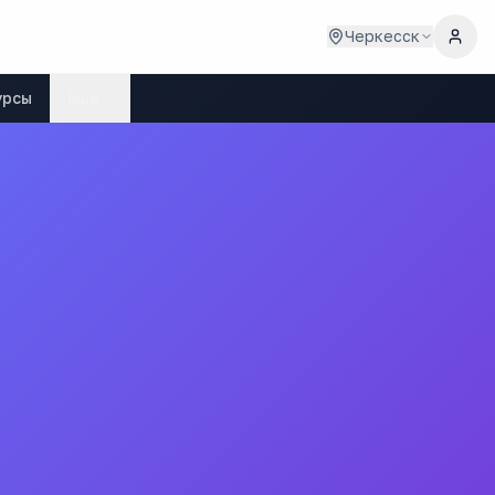
Черкесск
урсы
Ещё
зовательная школа"