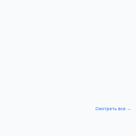
 питание
ны законом
сто в
Смотреть все →