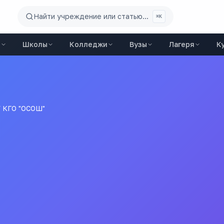
Найти учреждение или статью...
⌘K
ы
Школы
Колледжи
Вузы
Лагеря
К
 КГО "ОСОШ"
Ш"
чаевского городского округа "Открытая (сменная) общеобра
се
школы
города