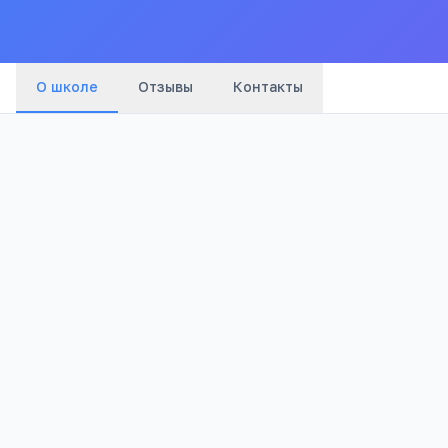
О школе
Отзывы
Контакты
Бюджетный
737
Тип
Просмотров
Полезно родителям школьников
Телефона меньше, а оценки лучше
Бесплатный 5-дневный онлайн-марафон Шамил
школьников: как сократить время в гаджетах 