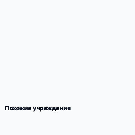
конкретной школы
Секции и кружки
—
часто бесплатные или льготные
Социализация
—
большой разнообразный коллекти
Стабильность
—
школа не закроется из-за финансо
проблем владельца
Похожие учреждения