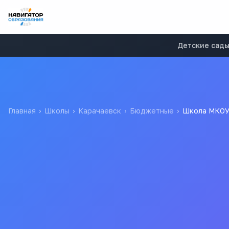
Детские сад
Главная
›
Школы
›
Карачаевск
›
Бюджетные
›
Школа МКОУ
Школа МКОУ КГО "ОСО
Муниципальное казенное образовательное учреждение Кара
МКОУ КГО "ОСОШ"
В