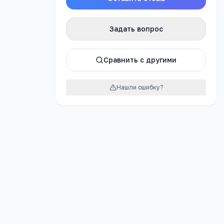
Задать вопрос
атно
Сравнить с другими
Нашли ошибку?
урок
дение
ная)