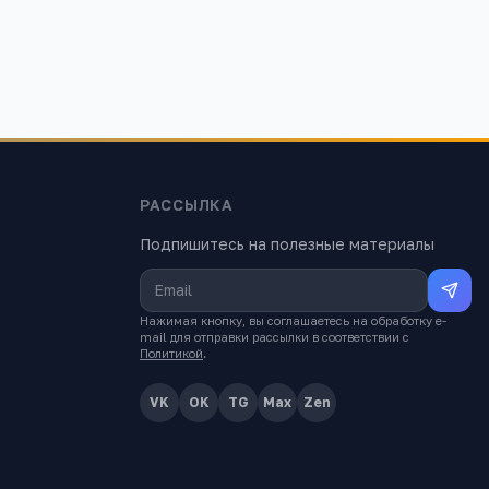
581
РАССЫЛКА
Подпишитесь на полезные материалы
Нажимая кнопку, вы соглашаетесь на обработку e-
mail для отправки рассылки в соответствии с
Политикой
.
VK
OK
TG
Max
Zen