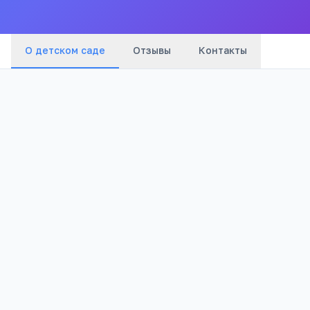
О детском саде
Отзывы
Контакты
Бюджетный
1 145
Тип
Просмотров
Полезно родителям
РЕКЛАМА
дошкольников
Онлайн-занятия с логопедом от 4 лет