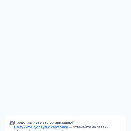
медсестра в штате
Полноценное питание
—
меню по СанПиН,
несколько приёмов пищи
Социализация
—
большие группы,
разнообразный детский коллектив
Режим дня
—
чёткий распорядок, полезный
для развития ребёнка
Надёжность
—
не закроется внезапно, как
частный садик
Представляете эту организацию?
Получите доступ к карточке
— отвечайте на заявки,