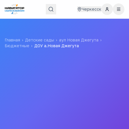
Черкесск
Главная
›
Детские сады
›
аул Новая Джегута
›
Бюджетные
›
ДОУ а.Новая Джегута
ДОУ а.Новая Джегута
Муниципальное казённое дошкольное образовательное
учреждение "Детский сад "Таурух" а.Новая Джегута"
"ДОУ а.Новая Джегута"
Все
детские
сады
города