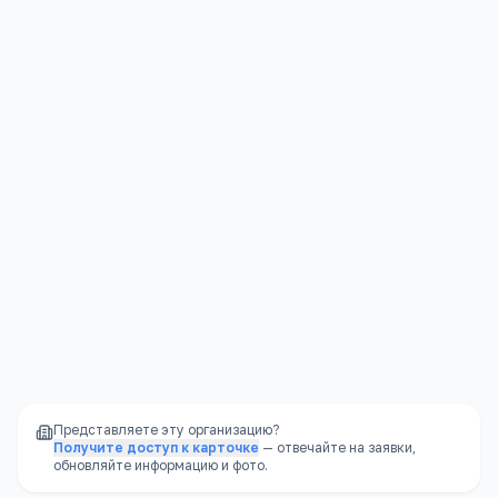
Колледжи
Контакты
Подробнее →
Карачаево-Черкесская Респ, Черкесск г,
Калантаевского, 36, -
+7(878) 225
…
показать
tehikum09@rambler.ru
Представляете эту организацию?
Получите доступ к карточке
— отвечайте на заявки,
обновляйте информацию и фото.