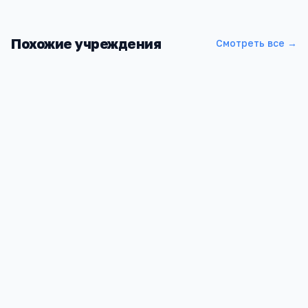
Похожие учреждения
Смотреть все →
Карачаево-Черкесский медицинский колледж
Карачаево-Черкессия, г. Черкесск, ул. Красноармейская, д.
50
1
2 660