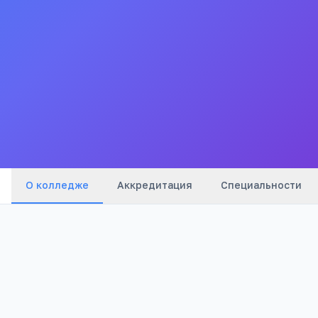
"Карачаево-Черкесский энергетический техникум"
Учреждение прекратило работу
По данным ЕГРЮЛ это юрлицо ликвидировано. Возможно,
образовательная деятельность переведена в другую
организацию.
Действующие в этом городе →
Все
колледжи
города
О колледже
Аккредитация
Специальности
2 300
Просмотров