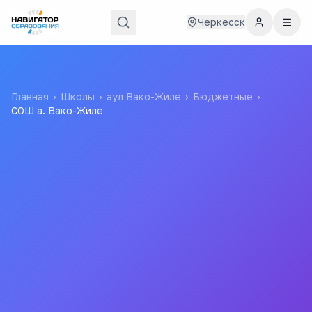
Черкесск
Главная
›
Школы
›
аул Вако-Жиле
›
Бюджетные
›
СОШ а. Вако-Жиле
СОШ а. Вако-Жиле
Муниципальное Казенное Образовательное Учреждение
"средняя Общеобразовательная Школа А. Вако-Жиле"
Все
школы
города