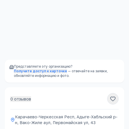
Карачаево-Черкесская Респ, Адыге-Хабльский р-н, Вако-Жиле аул, Первомайская ул, 43
Открыть в Яндекс.Картах →
Представляете эту организацию?
Получите доступ к карточке
— отвечайте на заявки,
обновляйте информацию и фото.
0
отзывов
Карачаево-Черкесская Респ, Адыге-Хабльский р-
н, Вако-Жиле аул, Первомайская ул, 43