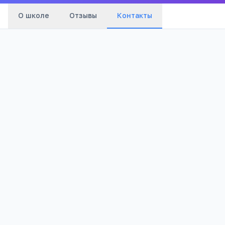
О школе
Отзывы
Контакты
Телефон:
+7(878) 705
…
показать
Email:
Lena_8_07@mail.ru
Адрес:
Карачаево-Черкесская Респ, Адыге-
Хабльский р-н, Вако-Жиле аул, Первомайская ул,
43