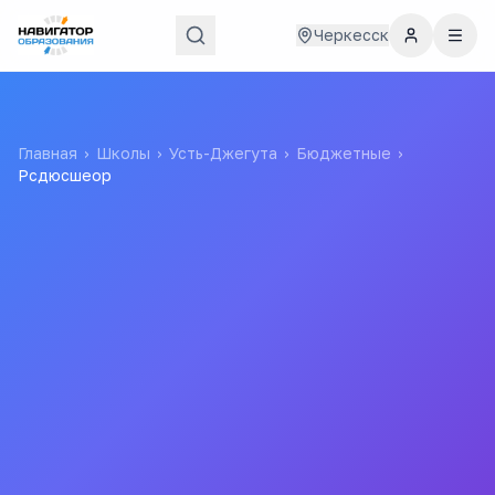
Черкесск
Главная
›
Школы
›
Усть-Джегута
›
Бюджетные
›
Рсдюсшеор
Рсдюсшеор
Карачаево-Черкесское Республиканское
Государственное Бюджетное Учреждение
Дополнительного Образования "республиканская Детско-
Юношеская Спортивная Школа Единоборств "олимпик"
Все
школы
города