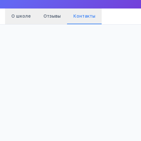
О школе
Отзывы
Контакты
Телефон:
+7(878) 220
…
показать
Email:
olimpik_09@mail.ru
Адрес:
Карачаево-Черкесская Респ, Усть-
Джегута г, Морозова, 47