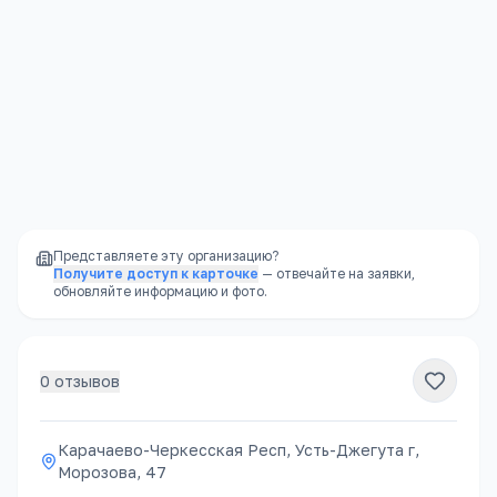
Карачаево-Черкесская Респ, Усть-Джегута г, Морозова, 47
Открыть в Яндекс.Картах →
Представляете эту организацию?
Получите доступ к карточке
— отвечайте на заявки,
обновляйте информацию и фото.
0
отзывов
Карачаево-Черкесская Респ, Усть-Джегута г,
Морозова, 47