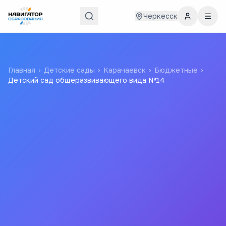
Черкесск
Главная
›
Детские сады
›
Карачаевск
›
Бюджетные
›
Детский сад общеразвивающего вида №14
Детский сад
общеразвивающего вида
№14
Муниципальное казенное дошкольное образовательное
учреждение Карачаевского городского округа "Детский
сад общеразвивающего вида №14 "Мишутка" .
МКДОУ "Детский сад общеразвивающего вида №14