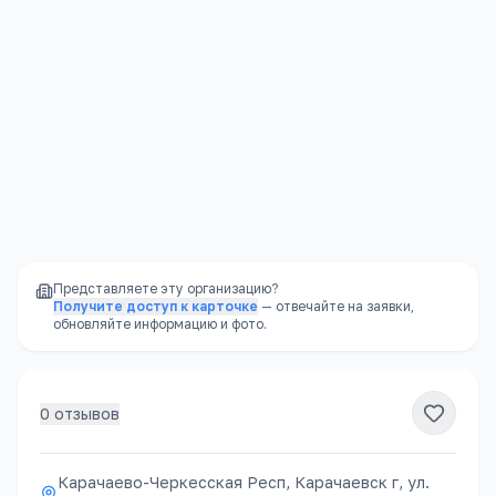
Карачаево-Черкесская Респ, Карачаевск г, ул. Ленина, 54а, -
Открыть в Яндекс.Картах →
Представляете эту организацию?
Получите доступ к карточке
— отвечайте на заявки,
обновляйте информацию и фото.
0
отзывов
Карачаево-Черкесская Респ, Карачаевск г, ул.