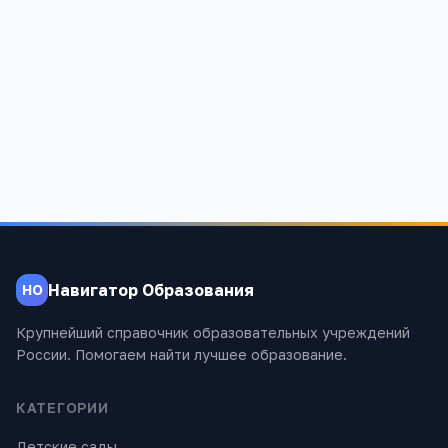
Детский сад общеразвивающего вида №14
Карачаево-Черкесская Респ, Карачаевск г, Ленина ул, 54/а
813
Навигатор Образования
НО
Крупнейший справочник образовательных учреждений
России. Помогаем найти лучшее образование.
КАТЕГОРИИ
Детские сады