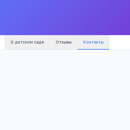
"Мишутка".
Все
детские
сады
города
О детском саде
Отзывы
Контакты
Адрес:
Карачаево-Черкесская Респ, Карачаевск
г, ул. Ленина, 54а, -