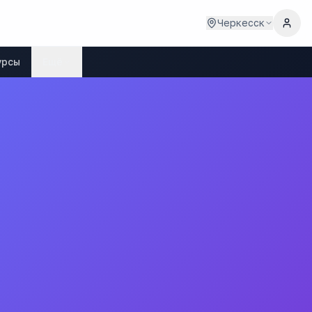
Черкесск
урсы
Ещё
ноо