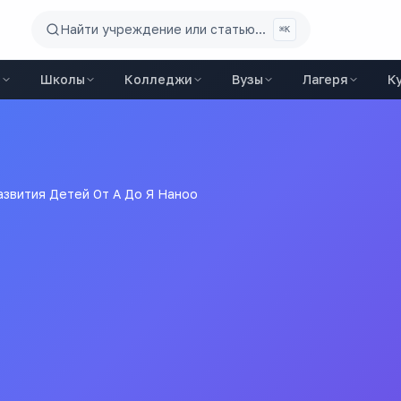
Найти учреждение или статью...
⌘K
ы
Школы
Колледжи
Вузы
Лагеря
К
звития Детей От А До Я Наноо
ития Детей От А До Я На
ды
города