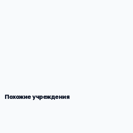
Бытдаева Джанета Мухадиновна
Всем здравствуйте! В этот садик мой ребенок ходи
чистотой, питанием, так как воспитатели относятс
Хочу выразить благодарность всему коллективу сад
садов в нашем городе.
Ответить
Похожие учреждения