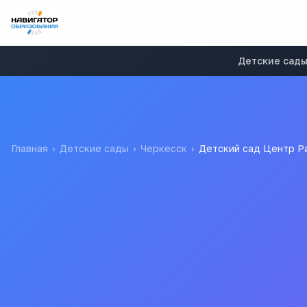
Детские сад
Главная
›
Детские сады
›
Черкесск
›
Детский сад Центр Ра
Детский сад Центр Разв
Центр Развития Детей От А До Я Наноо
5.0
Все
детские са