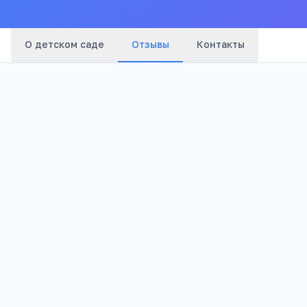
О детском саде
Отзывы
Контакты
Оценка:
Я согласен(а) на обработку моих персональных данных и публик